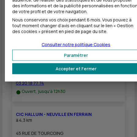
Equipement pour déficients visuels
des informations et de la publicité personnalisées en fonctio
de votre profil et de votre navigation.
Nous conservons vos choix pendant 6 mois. Vous pouvez à
tout moment changer d’avis en cliquant sur le lien « Gestion
des cookies » présent en pied de page du site.
Autres agences les plus proches
Consulter notre politique
Cookies
CIC RONCQ
Paramétrer
à
3,3 km
Accepter et Fermer
417 RUE DE LILLE
59223 RONCQ
03 20 18 77 74
Ouvert, jusqu'à 12h30
CIC HALLUIN - NEUVILLE EN FERRAIN
à
4,3 km
45 RUE DE TOURCOING