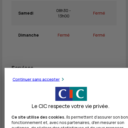
08h30 -
Samedi
Fermé
13h00
Dimanche
Fermé
Fermé
Services
Continuer sans accepter
Retrait de billets EUR
Dépôt valorisé de billets EUR
Retrait de rouleaux de monnaie EUR
Le CIC respecte votre vie privée.
Dépôt de monnaie EUR
Ce site utilise des cookies.
Ils permettent d'assurer son bon
fonctionnement et, avec nos partenaires, d'en mesurer son
Dépôt valorisé de chèques EUR
audience, de réaliser des statistiques et de vous proposer