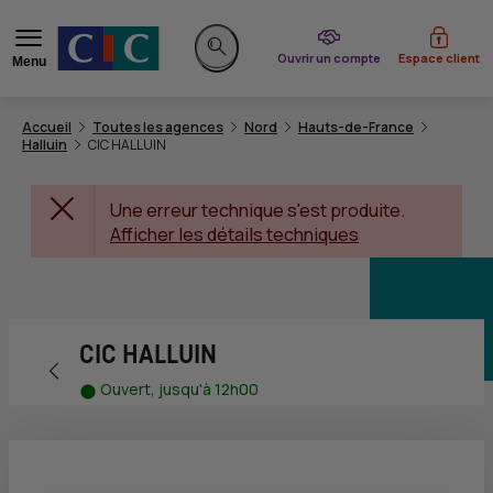
du CIC
Ouvrir un compte
Espace client
Menu
Rechercher sur le site
Accueil
Toutes les agences
Nord
Hauts-de-France
Halluin
CIC HALLUIN
Une erreur technique s'est produite.
Afficher les détails techniques
CIC HALLUIN
Retour vers la page précédente
Ouvert, jusqu'à 12h00