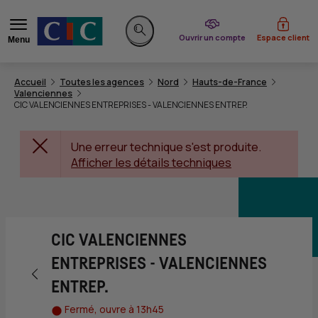
du CIC
Ouvrir un compte
Espace client
Menu
Rechercher sur le site
Accueil
Toutes les agences
Nord
Hauts-de-France
Valenciennes
CIC VALENCIENNES ENTREPRISES - VALENCIENNES ENTREP.
Une erreur technique s'est produite.
Afficher les détails techniques
CIC VALENCIENNES
ENTREPRISES - VALENCIENNES
Retour vers la page précédente
ENTREP.
Fermé, ouvre à 13h45