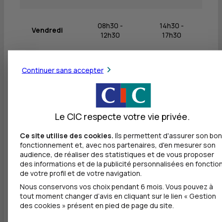
08h30 -
14h30 -
Vendredi
12h30
17h30
Samedi
Fermé
Fermé
Continuer sans accepter
Dimanche
Fermé
Fermé
Le CIC respecte votre vie privée.
Ce site utilise des cookies.
Ils permettent d'assurer son bon
fonctionnement et, avec nos partenaires, d'en mesurer son
audience, de réaliser des statistiques et de vous proposer
Autres agences les plus proches
des informations et de la publicité personnalisées en fonctio
de votre profil et de votre navigation.
CIC VALENCIENNES
Nous conservons vos choix pendant 6 mois. Vous pouvez à
à
524 m
tout moment changer d’avis en cliquant sur le lien « Gestion
des cookies » présent en pied de page du site.
6 PLACE D ARMES
59300 VALENCIENNES