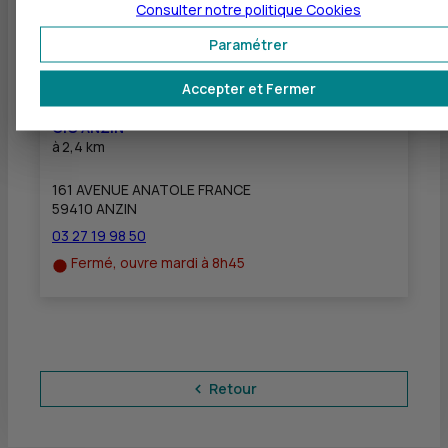
Consulter notre politique
Cookies
03 27 28 01 12
Paramétrer
Fermé, ouvre mardi à 8h45
Accepter et Fermer
CIC ANZIN
à
2,4 km
161 AVENUE ANATOLE FRANCE
59410 ANZIN
03 27 19 98 50
Fermé, ouvre mardi à 8h45
Retour