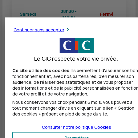
08h30 -
Samedi
Fermé
13h00
Continuer sans accepter
Dimanche
Fermé
Fermé
Le CIC respecte votre vie privée.
Ce site utilise des cookies.
Ils permettent d'assurer son bon
Autres agences les plus proches
fonctionnement et, avec nos partenaires, d'en mesurer son
audience, de réaliser des statistiques et de vous proposer
CIC SOISSONS - VILLERS COTTERETS
des informations et de la publicité personnalisées en fonctio
à
15 km
de votre profil et de votre navigation.
Nous conservons vos choix pendant 6 mois. Vous pouvez à
6 RUE DU GENERAL LECLERC
tout moment changer d’avis en cliquant sur le lien « Gestion
02600 VILLERS COTTERETS
des cookies » présent en pied de page du site.
03 23 76 30 99
Consulter notre politique
Cookies
Fermé, ouvre à 8h30
Paramétrer