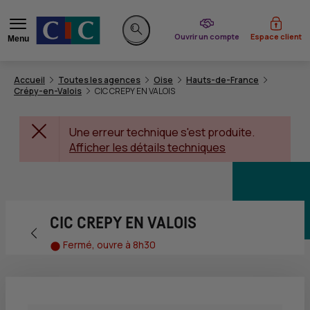
du CIC
Ouvrir un compte
Espace client
Menu
Rechercher sur le site
Accueil
Toutes les agences
Oise
Hauts-de-France
Crépy-en-Valois
CIC CREPY EN VALOIS
Une erreur technique s'est produite.
Afficher les détails techniques
CIC CREPY EN VALOIS
Retour vers la page précédente
Fermé, ouvre à 8h30