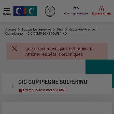
du CIC
Ouvrir un compte
Espace client
Menu
Rechercher sur le site
Accueil
Toutes les agences
Oise
Hauts-de-France
Compiègne
CIC COMPIEGNE SOLFERINO
Une erreur technique s'est produite.
Afficher les détails techniques
CIC COMPIEGNE SOLFERINO
Retour vers la page précédente
Fermé, ouvre mardi à 8h45