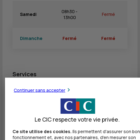
08h30 -
Samedi
Fermé
13h00
Dimanche
Fermé
Fermé
Services
Retrait de billets EUR
Continuer sans accepter
Dépôt valorisé de billets EUR
Retrait de rouleaux de monnaie EUR
Le CIC respecte votre vie privée.
Dépôt de monnaie EUR
Ce site utilise des cookies.
Ils permettent d'assurer son bon
Dépôt valorisé de chèques EUR
fonctionnement et, avec nos partenaires, d'en mesurer son