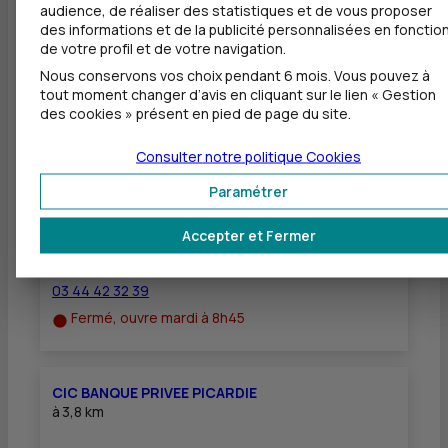
audience, de réaliser des statistiques et de vous proposer
Equipement pour déficients visuels
des informations et de la publicité personnalisées en fonctio
de votre profil et de votre navigation.
Nous conservons vos choix pendant 6 mois. Vous pouvez à
tout moment changer d’avis en cliquant sur le lien « Gestion
des cookies » présent en pied de page du site.
Autres agences les plus proches
Consulter notre politique
Cookies
CIC COMPIEGNE SOLFERINO - MARGNY LES
COMPIEGNE
Paramétrer
à
702 m
Accepter et Fermer
104 AVENUE OCTAVE BUTIN
60280 MARGNY LES COMPIEGNE
03 44 42 32 39
Fermé, ouvre mardi à 8h45
CIC BANQUE PRIVEE PICARDIE
à
3,8 km