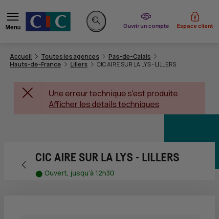
du CIC
Ouvrir un compte
Espace client
Menu
Rechercher sur le site
Accueil
Toutes les agences
Pas-de-Calais
Hauts-de-France
Lillers
CIC AIRE SUR LA LYS - LILLERS
Une erreur technique s'est produite.
Afficher les détails techniques
CIC AIRE SUR LA LYS - LILLERS
Retour vers la page précédente
Ouvert, jusqu'à 12h30