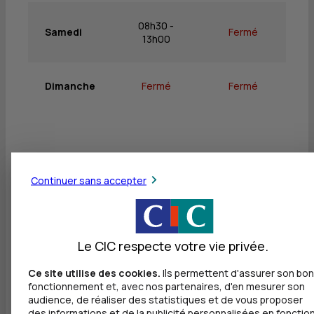
08h30 -
Samedi
Fermé
13h00
Dimanche
Fermé
Fermé
Services
Continuer sans accepter
Retrait de billets EUR
Dépôt de billets EUR
Le CIC respecte votre vie privée.
Dépôt de monnaie EUR
Ce site utilise des cookies.
Ils permettent d'assurer son bon
Dépôt valorisé de chèques EUR
fonctionnement et, avec nos partenaires, d'en mesurer son
audience, de réaliser des statistiques et de vous proposer
Dépôt de chèques EUR
des informations et de la publicité personnalisées en fonctio