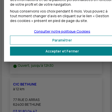
de votre profil et de votre navigation.
Nous conservons vos choix pendant 6 mois. Vous pouvez à
tout moment changer d’avis en cliquant sur le lien « Gestion
Autres agences les plus proches
des cookies » présent en pied de page du site.
Consulter notre politique
Cookies
CIC AIRE SUR LA LYS
à
0 m
Paramétrer
53 PLACE ROGER SALENGRO
Accepter et Fermer
62190 LILLERS
03 21 11 54 51
Ouvert, jusqu'à 12h30
CIC BETHUNE
à
12 km
77 RUE D ARRAS
62400 BETHUNE
03 91 80 04 47