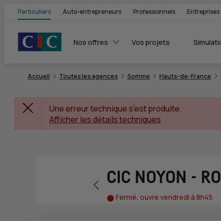
Particuliers
Auto-entrepreneurs
Professionnels
Entreprises
Nos offres
Vos projets
Simulati
Accueil
Toutes les agences
Somme
Hauts-de-France
Une erreur technique s'est produite.
Afficher les détails techniques
CIC NOYON - R
Retour vers la page précédente
Fermé, ouvre vendredi à 8h45