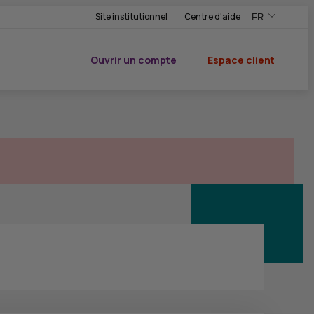
Site institutionnel
Centre d'aide
FR
,Version frança
,Changer de ve
Ouvrir un compte
Espace client
du CIC