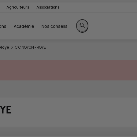
Agriculteurs
Associations
ons
Académie
Nos conseils
Rechercher sur le site
Roye
CIC NOYON - ROYE
OYE