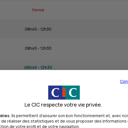
Fermé
08h45 - 12h30
08h45 - 12h30
08h45 - 12h30
Con
08h45 - 12h30
Le CIC respecte votre vie privée.
08h30 - 13h00
okies.
Ils permettent d'assurer son bon fonctionnement et, avec nos
de réaliser des statistiques et de vous proposer des informations e
Fermé
ion de votre profil et de votre navigation.