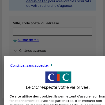
depuis ce lien
pour améliorer les résultats
de votre recherche d'agence.
Ville, code postal ou adresse
Autour de moi
Afficher
Critères avancés
Rechercher
Continuer sans accepter
Voir toutes les agences
Le CIC respecte votre vie privée.
Ce site utilise des cookies.
Ils permettent d'assurer son bon
fonctionnement et, avec nos partenaires, d'en mesurer son
audience, de réaliser des statistiques et de vous proposer