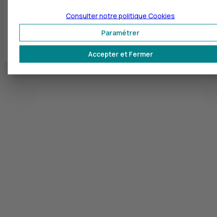
Consulter notre politique
Cookies
Paramétrer
Retour
Accepter et Fermer