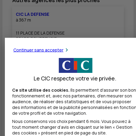
Autres agences les plus proches
CIC LA DEFENSE
à
367 m
11 PLACE DE LA DEFENSE
92400 COURBEVOIE
01 41 16 16 65
Continuer sans accepter
Fermé, ouvre lundi à 9h00
Le CIC respecte votre vie privée.
CIC COURBEVOIE
à
526 m
Ce site utilise des cookies.
Ils permettent d'assurer son bon
fonctionnement et, avec nos partenaires, d'en mesurer son
1 RUE VICTOR HUGO
audience, de réaliser des statistiques et de vous proposer
92400 COURBEVOIE
des informations et de la publicité personnalisées en fonctio
01 41 16 16 76
de votre profil et de votre navigation.
Fermé, ouvre lundi à 9h00
Nous conservons vos choix pendant 6 mois. Vous pouvez à
tout moment changer d’avis en cliquant sur le lien « Gestion
des cookies » présent en pied de page du site.