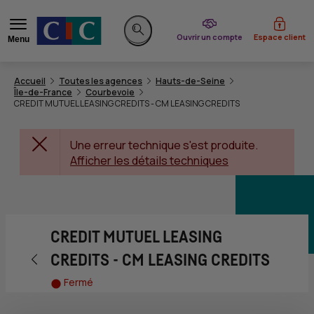
du CIC
Ouvrir un compte
Espace client
Menu
Rechercher sur le site
Accueil
Toutes les agences
Hauts-de-Seine
Île-de-France
Courbevoie
CREDIT MUTUEL LEASING CREDITS - CM LEASING CREDITS
Une erreur technique s'est produite.
Afficher les détails techniques
CREDIT MUTUEL LEASING
Retour vers la page précédente
CREDITS - CM LEASING CREDITS
Fermé