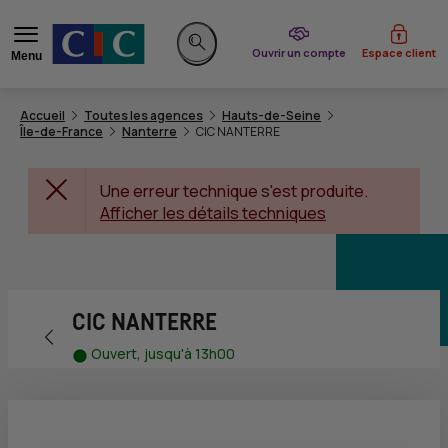
du CIC
Ouvrir un compte
Espace client
Menu
Rechercher sur le site
Accueil
Toutes les agences
Hauts-de-Seine
Île-de-France
Nanterre
CIC NANTERRE
Une erreur technique s'est produite.
Afficher les détails techniques
CIC NANTERRE
Retour vers la page précédente
Ouvert, jusqu'à 13h00