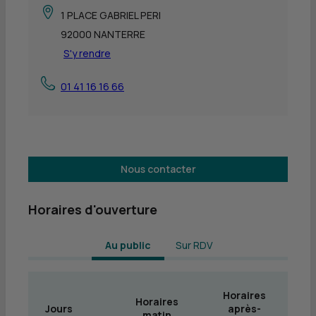
1 PLACE GABRIEL PERI
92000 NANTERRE
S'y rendre
01 41 16 16 66
Nous contacter
Horaires d'ouverture
 Au public 
Sur RDV
Horaires
Horaires
Jours
après-
matin