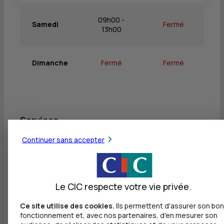
09h00 -
Samedi
Fermé
13h00
Dimanche
Fermé
Fermé
Services
Continuer sans accepter
Retrait de billets EUR
Dépôt de billets EUR
Dépôt valorisé de billets EUR
Le CIC respecte votre vie privée.
Dépôt de monnaie EUR
Ce site utilise des cookies.
Ils permettent d'assurer son bon
fonctionnement et, avec nos partenaires, d'en mesurer son
Dépôt valorisé de chèques EUR