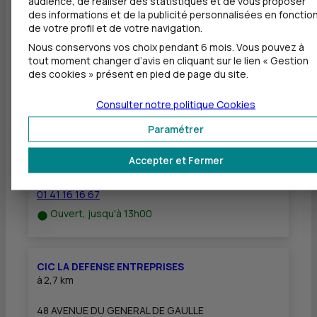
audience, de réaliser des statistiques et de vous proposer
des informations et de la publicité personnalisées en fonctio
Dépôt de chèques EUR
de votre profil et de votre navigation.
Nous conservons vos choix pendant 6 mois. Vous pouvez à
tout moment changer d’avis en cliquant sur le lien « Gestion
des cookies » présent en pied de page du site.
Autres agences les plus proches
Consulter notre politique
Cookies
CIC RUEIL MALMAISON CENTRE
Paramétrer
à
2 km
Accepter et Fermer
29 PLACE DE L EGLISE
92500 RUEIL MALMAISON
01 41 16 16 67
Ouvert, jusqu'à 13h00
CIC LA DEFENSE ENTREPRISES
à
2,7 km
48 AVENUE DU GENERAL DE GAULLE