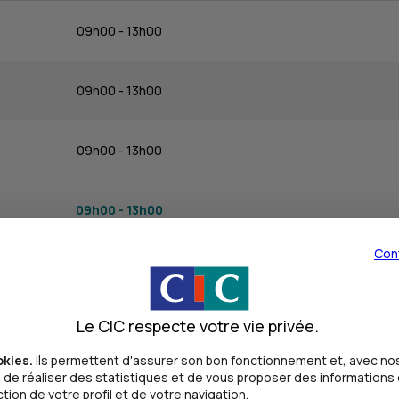
09h00 - 13h00
09h00 - 13h00
09h00 - 13h00
09h00 - 13h00
Con
09h00 - 13h00
Le CIC respecte votre vie privée.
Fermé
okies.
Ils permettent d'assurer son bon fonctionnement et, avec nos
de réaliser des statistiques et de vous proposer des informations e
Fermé
ion de votre profil et de votre navigation.