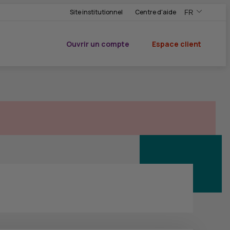
Site institutionnel
Centre d'aide
FR
,Version frança
,Changer de ve
Ouvrir un compte
Espace client
du CIC