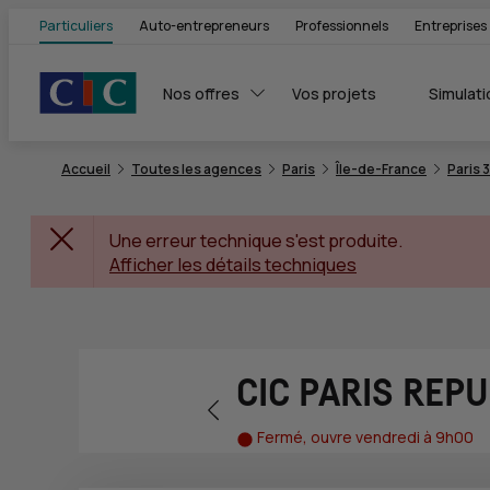
Particuliers
Auto-entrepreneurs
Professionnels
Entreprises
Nos offres
Vos projets
Simulati
Accueil
Toutes les agences
Paris
Île-de-France
Paris 
Une erreur technique s'est produite.
Afficher les détails techniques
CIC PARIS REP
Retour vers la page précédente
Fermé, ouvre vendredi à 9h00