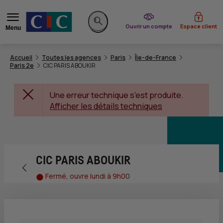
du CIC
Ouvrir un compte
Espace client
Menu
Rechercher sur le site
Accueil
Toutes les agences
Paris
Île-de-France
Paris 2e
CIC PARIS ABOUKIR
Une erreur technique s'est produite.
Afficher les détails techniques
CIC PARIS ABOUKIR
Retour vers la page précédente
Fermé, ouvre lundi à 9h00