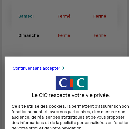
Samedi
Fermé
Fermé
Dimanche
Fermé
Fermé
Services
Continuer sans accepter
Retrait de billets EUR
Dépôt de billets EUR
Le CIC respecte votre vie privée.
Dépôt de monnaie EUR
Ce site utilise des cookies.
Ils permettent d'assurer son bon
fonctionnement et, avec nos partenaires, d'en mesurer son
Dépôt de chèques EUR
audience, de réaliser des statistiques et de vous proposer
des informations et de la publicité personnalisées en fonctio
de votre profil et de votre navigation.