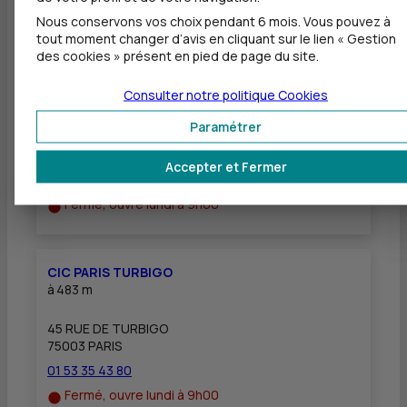
Nous conservons vos choix pendant 6 mois. Vous pouvez à
Autres agences les plus proches
tout moment changer d’avis en cliquant sur le lien « Gestion
des cookies » présent en pied de page du site.
CIC PARIS INNOVATION
Consulter notre politique
Cookies
à
446 m
Paramétrer
15 RUE BACHAUMONT
75002 PARIS
Accepter et Fermer
01 56 75 76 60
Fermé, ouvre lundi à 9h00
CIC PARIS TURBIGO
à
483 m
45 RUE DE TURBIGO
75003 PARIS
01 53 35 43 80
Fermé, ouvre lundi à 9h00