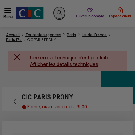
du CIC
Ouvrir un compte
Espace client
Menu
Rechercher sur le site
Accueil
Toutes les agences
Paris
Île-de-France
Paris 17e
CIC PARIS PRONY
Une erreur technique s'est produite.
Afficher les détails techniques
CIC PARIS PRONY
Retour vers la page précédente
Fermé, ouvre vendredi à 9h00