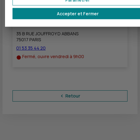
Accepter et Fermer
CIC PARIS JOUFFROY
à
493 m
35 B RUE JOUFFROY D ABBANS
75017 PARIS
01 53 35 44 20
Fermé, ouvre vendredi à 9h00
Retour