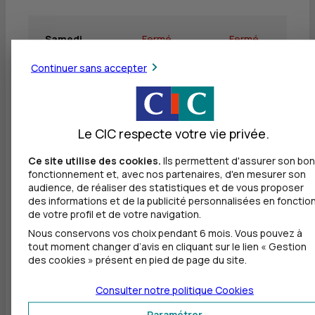
Samedi
Fermé
Fermé
Continuer sans accepter
Dimanche
Fermé
Fermé
Le CIC respecte votre vie privée.
Ce site utilise des cookies.
Ils permettent d'assurer son bon
Autres agences les plus proches
fonctionnement et, avec nos partenaires, d'en mesurer son
audience, de réaliser des statistiques et de vous proposer
CIC PARIS ETOILE ENTREPRISES
des informations et de la publicité personnalisées en fonctio
à
440 m
de votre profil et de votre navigation.
Nous conservons vos choix pendant 6 mois. Vous pouvez à
178 RUE DE COURCELLES
tout moment changer d’avis en cliquant sur le lien « Gestion
75017 PARIS
des cookies » présent en pied de page du site.
01 56 75 68 00
Consulter notre politique
Cookies
Fermé, ouvre vendredi à 9h00
Paramétrer