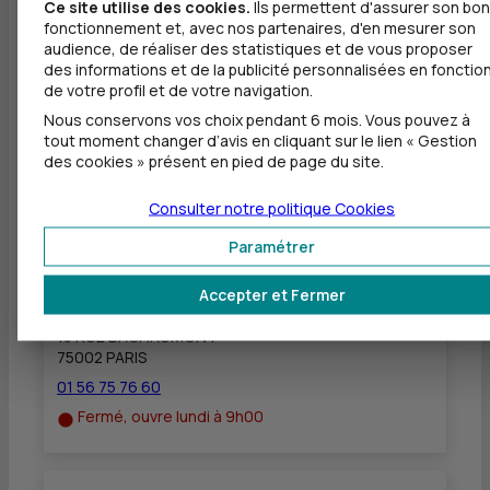
Ce site utilise des cookies.
Ils permettent d'assurer son bon
fonctionnement et, avec nos partenaires, d'en mesurer son
Dépôt valorisé de chèques EUR
audience, de réaliser des statistiques et de vous proposer
Dépôt de chèques EUR
des informations et de la publicité personnalisées en fonctio
de votre profil et de votre navigation.
Equipement pour déficients visuels
Nous conservons vos choix pendant 6 mois. Vous pouvez à
tout moment changer d’avis en cliquant sur le lien « Gestion
des cookies » présent en pied de page du site.
Consulter notre politique
Cookies
Autres agences les plus proches
Paramétrer
CIC PARIS INNOVATION
à
344 m
Accepter et Fermer
15 RUE BACHAUMONT
75002 PARIS
01 56 75 76 60
Fermé, ouvre lundi à 9h00