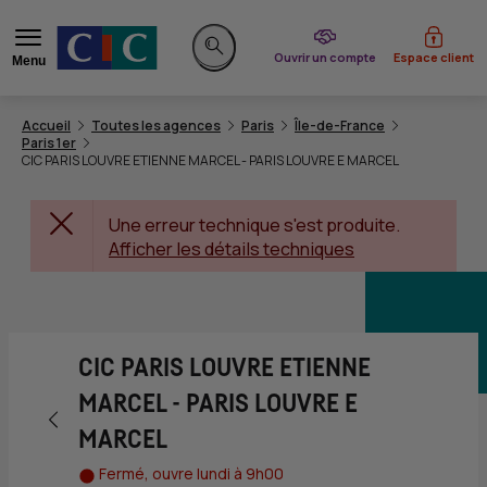
du CIC
Ouvrir un compte
Espace client
Menu
Rechercher sur le site
Accueil
Toutes les agences
Paris
Île-de-France
Paris 1er
CIC PARIS LOUVRE ETIENNE MARCEL - PARIS LOUVRE E MARCEL
Une erreur technique s'est produite.
Afficher les détails techniques
CIC PARIS LOUVRE ETIENNE
MARCEL - PARIS LOUVRE E
Retour vers la page précédente
MARCEL
Fermé, ouvre lundi à 9h00