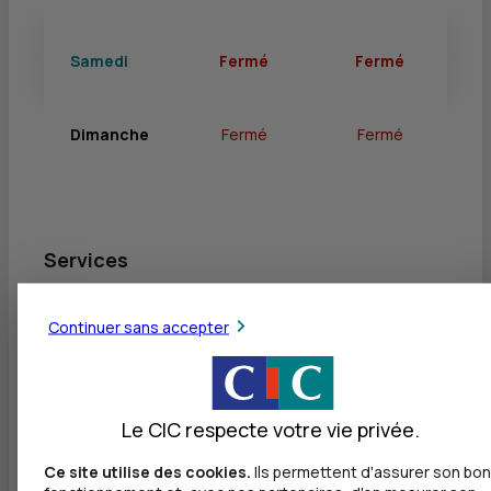
Samedi
Fermé
Fermé
Dimanche
Fermé
Fermé
Services
Retrait de billets EUR
Continuer sans accepter
Dépôt de billets EUR
Dépôt valorisé de billets EUR
Le CIC respecte votre vie privée.
Retrait de rouleaux de monnaie EUR
Dépôt de monnaie EUR
Ce site utilise des cookies.
Ils permettent d'assurer son bon