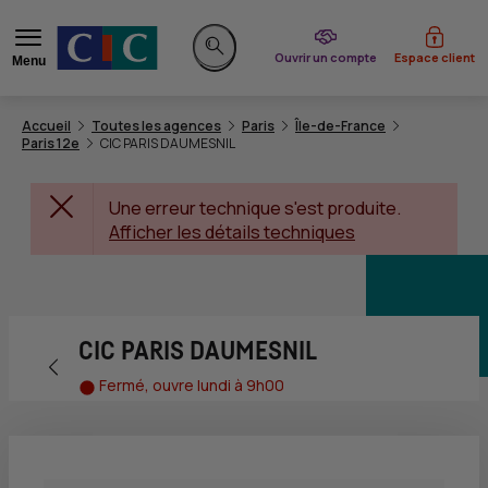
du CIC
Ouvrir un compte
Espace client
Menu
Rechercher sur le site
Accueil
Toutes les agences
Paris
Île-de-France
Paris 12e
CIC PARIS DAUMESNIL
Une erreur technique s'est produite.
Afficher les détails techniques
CIC PARIS DAUMESNIL
Retour vers la page précédente
Fermé, ouvre lundi à 9h00