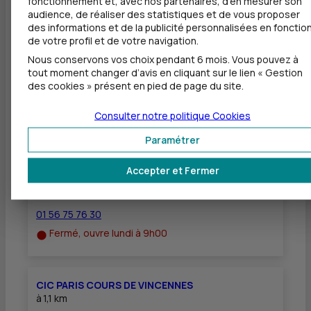
fonctionnement et, avec nos partenaires, d'en mesurer son
Dépôt valorisé de chèques EUR
audience, de réaliser des statistiques et de vous proposer
des informations et de la publicité personnalisées en fonctio
Dépôt de chèques EUR
de votre profil et de votre navigation.
Nous conservons vos choix pendant 6 mois. Vous pouvez à
tout moment changer d’avis en cliquant sur le lien « Gestion
des cookies » présent en pied de page du site.
Autres agences les plus proches
Consulter notre politique
Cookies
Paramétrer
CIC PARIS BERCY ENTREPRISES
à
1 km
Accepter et Fermer
8 PLACE DES VINS DE FRANCE
75012 PARIS
01 56 75 76 30
Fermé, ouvre lundi à 9h00
CIC PARIS COURS DE VINCENNES
à
1,1 km