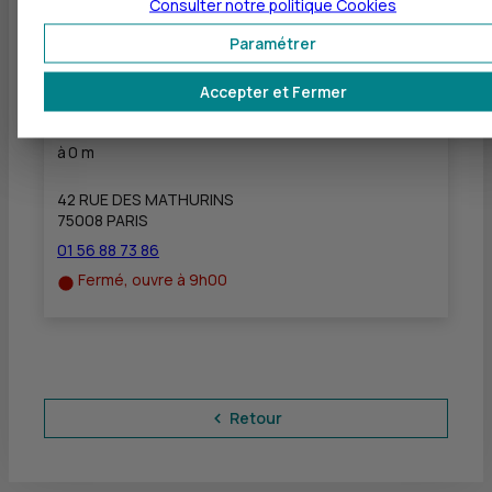
Consulter notre politique
Cookies
Fermé, ouvre à 9h00
Paramétrer
Accepter et Fermer
BANQUE TRANSATLANTIQUE - STOCKPLAN
PREMIER
à
0 m
42 RUE DES MATHURINS
75008 PARIS
01 56 88 73 86
Fermé, ouvre à 9h00
Retour