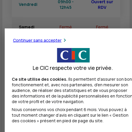
09h00 -
Ouvert sur
Vendredi
12h45
RDV
Samedi
Fermé
Fermé
Continuer sans accepter
Dimanche
Fermé
Fermé
Le CIC respecte votre vie privée.
Ce site utilise des cookies.
Ils permettent d'assurer son bon
Autres agences les plus proches
fonctionnement et, avec nos partenaires, d'en mesurer son
audience, de réaliser des statistiques et de vous proposer
BANQUE TRANSATLANTIQUE - STOCKPLAN
des informations et de la publicité personnalisées en fonctio
MIDDLE OFFICE
de votre profil et de votre navigation.
à
0 m
Nous conservons vos choix pendant 6 mois. Vous pouvez à
tout moment changer d’avis en cliquant sur le lien « Gestion
42 RUE DES MATHURINS
des cookies » présent en pied de page du site.
75008 PARIS
01 56 88 73 86