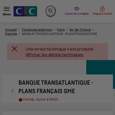
du CIC
Ouvrir un compte
Espace client
Menu
Rechercher sur le site
Accueil
Toutes les agences
Paris
Île-de-France
Paris 8e
BANQUE TRANSATLANTIQUE - PLANS FRANÇAIS GME
Une erreur technique s'est produite.
Afficher les détails techniques
BANQUE TRANSATLANTIQUE -
Retour vers la page précédente
PLANS FRANÇAIS GME
Fermé, ouvre à 9h00