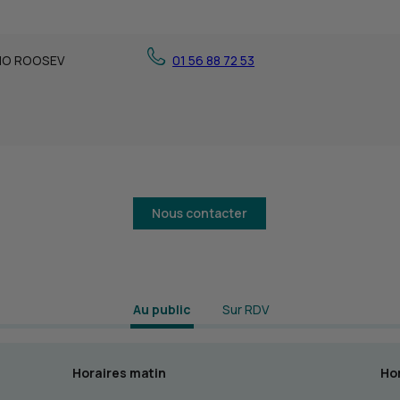
ANO ROOSEV
01 56 88 72 53
Nous contacter
 Au public 
Sur RDV
Horaires matin
Hor