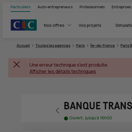
Particuliers
Auto-entrepreneurs
Professionnels
Entreprises
Nos offres
Vos projets
Simulati
Accueil
Toutes les agences
Paris
Île-de-France
Paris 
Une erreur technique s'est produite.
Afficher les détails techniques
BANQUE TRANS
Retour vers la page précédente
Ouvert, jusqu'à 16h00