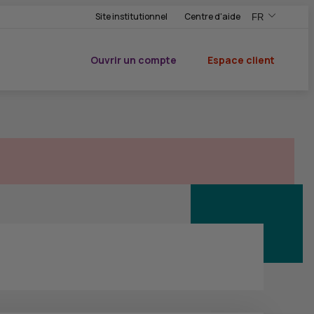
Site institutionnel
Centre d'aide
FR
,Version frança
,Changer de ve
Ouvrir un compte
Espace client
du CIC