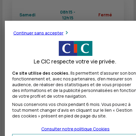
08h15 -
Samedi
Fermé
12h15
Continuer sans accepter
Dimanche
Fermé
Fermé
Le CIC respecte votre vie privée.
Autres agences les plus proches
Ce site utilise des cookies.
Ils permettent d'assurer son bon
fonctionnement et, avec nos partenaires, d'en mesurer son
audience, de réaliser des statistiques et de vous proposer
CIC SAINT GERMAIN SUR MORIN - CRECY LA
des informations et de la publicité personnalisées en fonctio
CHAPELLE
de votre profil et de votre navigation.
à
14 km
Nous conservons vos choix pendant 6 mois. Vous pouvez à
tout moment changer d’avis en cliquant sur le lien « Gestion
4 RUE DE BOULEURS
des cookies » présent en pied de page du site.
77580 CRECY LA CHAPELLE
01 60 24 46 91
Consulter notre politique
Cookies
Fermé, ouvre à 8h15