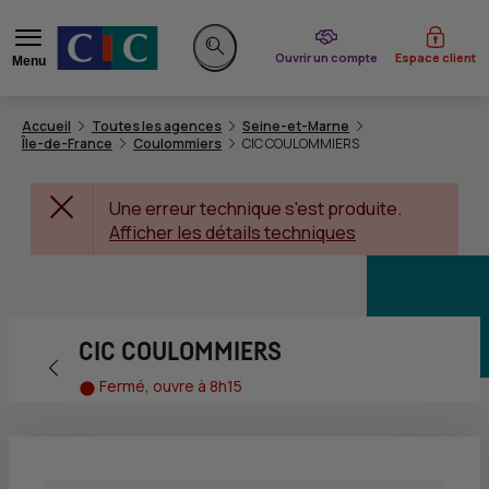
du CIC
Ouvrir un compte
Espace client
Menu
Rechercher sur le site
Accueil
Toutes les agences
Seine-et-Marne
Île-de-France
Coulommiers
CIC COULOMMIERS
Une erreur technique s'est produite.
Afficher les détails techniques
CIC COULOMMIERS
Retour vers la page précédente
Fermé, ouvre à 8h15