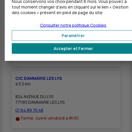
Nous conservons vos choix pendant 6 mois. Vous pouvez à
Autres agences les plus proches
tout moment changer d’avis en cliquant sur le lien « Gestion
des cookies » présent en pied de page du site.
CIC MELUN - VAUX LE PENIL
à
2,3 km
Consulter notre politique
Cookies
1 RUE DES CAROUGES
Paramétrer
77000 VAUX LE PENIL
01 64 89 75 46
Accepter et Fermer
Fermé, ouvre vendredi à 8h30
CIC DAMMARIE LES LYS
à
3,5 km
824 AVENUE DU LYS
77190 DAMMARIE LES LYS
01 64 89 75 48
Fermé, ouvre vendredi à 8h30