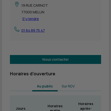
19 RUE CARNOT
77000 MELUN
S'y rendre
01 64 89 75 47
Nous contacter
Horaires d'ouverture
 Au public 
Sur RDV
Horaires
Horaires
Jours
après-
matin