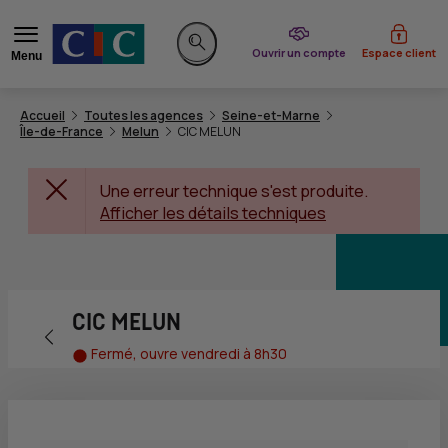
du CIC
Ouvrir un compte
Espace client
Menu
Rechercher sur le site
Accueil
Toutes les agences
Seine-et-Marne
Île-de-France
Melun
CIC MELUN
Une erreur technique s'est produite.
Afficher les détails techniques
CIC MELUN
Retour vers la page précédente
Fermé, ouvre vendredi à 8h30