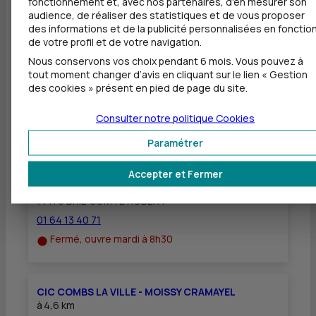
fonctionnement et, avec nos partenaires, d'en mesurer son
Dépôt de chèques EUR
audience, de réaliser des statistiques et de vous proposer
des informations et de la publicité personnalisées en fonctio
Equipement pour déficients visuels
de votre profil et de votre navigation.
Nous conservons vos choix pendant 6 mois. Vous pouvez à
tout moment changer d’avis en cliquant sur le lien « Gestion
des cookies » présent en pied de page du site.
Autres agences les plus proches
Consulter notre politique
Cookies
Paramétrer
CIC BRIE COMTE ROBERT
à
4,4 km
Accepter et Fermer
23 BOULEVARD JEAN JAURES
77170 BRIE COMTE ROBERT
01 64 13 40 71
Fermé, ouvre mardi à 8h30
CIC COMBS LA VILLE - MOISSY CRAMAYEL
à
4,6 km