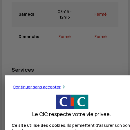
08h15 -
Samedi
Fermé
12h15
Dimanche
Fermé
Fermé
Services
Retrait de billets EUR
Continuer sans accepter
Dépôt valorisé de billets EUR
Retrait de rouleaux de monnaie EUR
Le CIC respecte votre vie privée.
Dépôt de monnaie EUR
Ce site utilise des cookies.
Ils permettent d'assurer son bon
Dépôt valorisé de chèques EUR