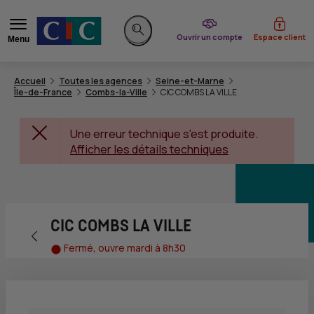
du CIC
Ouvrir un compte
Espace client
Menu
Rechercher sur le site
Accueil
Toutes les agences
Seine-et-Marne
Île-de-France
Combs-la-Ville
CIC COMBS LA VILLE
Une erreur technique s'est produite.
Afficher les détails techniques
CIC COMBS LA VILLE
Retour vers la page précédente
Fermé, ouvre mardi à 8h30