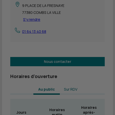
9 PLACE DE LA FRESNAYE
77380 COMBS LA VILLE
S'y rendre
01 64 13 40 68
Nous contacter
Horaires d'ouverture
 Au public 
Sur RDV
Horaires
Horaires
Jours
après-
matin