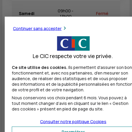
09h00 -
Samedi
Fermé
13h00
Continuer sans accepter
Dimanche
Fermé
Fermé
Le CIC respecte votre vie privée.
Ce site utilise des cookies.
Ils permettent d'assurer son bon
Autres agences les plus proches
fonctionnement et, avec nos partenaires, d'en mesurer son
audience, de réaliser des statistiques et de vous proposer
CIC VILLEPINTE
des informations et de la publicité personnalisées en fonctio
à
2,6 km
de votre profil et de votre navigation.
Nous conservons vos choix pendant 6 mois. Vous pouvez à
33 AVENUE DE LA GARE
tout moment changer d’avis en cliquant sur le lien « Gestion
93420 VILLEPINTE
des cookies » présent en pied de page du site.
01 58 03 06 13
Consulter notre politique
Cookies
Fermé, ouvre à 9h00
Paramétrer