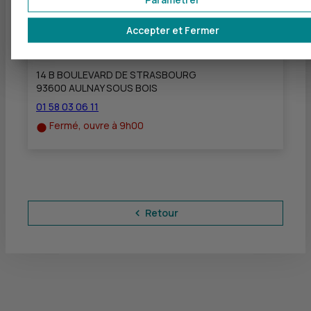
Accepter et Fermer
CIC AULNAY
à
3 km
14 B BOULEVARD DE STRASBOURG
93600 AULNAY SOUS BOIS
01 58 03 06 11
Fermé, ouvre à 9h00
Retour