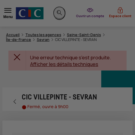
du CIC
Ouvrir un compte
Espace client
Menu
Rechercher sur le site
Accueil
Toutes les agences
Seine-Saint-Denis
Île-de-France
Sevran
CIC VILLEPINTE - SEVRAN
Une erreur technique s'est produite.
Afficher les détails techniques
CIC VILLEPINTE - SEVRAN
Retour vers la page précédente
Fermé, ouvre à 9h00