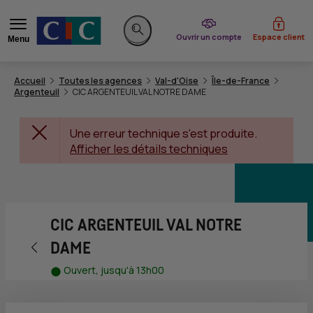
du CIC
Ouvrir un compte
Espace client
Menu
Rechercher sur le site
Accueil
Toutes les agences
Val-d'Oise
Île-de-France
Argenteuil
CIC ARGENTEUIL VAL NOTRE DAME
Une erreur technique s'est produite.
Afficher les détails techniques
CIC ARGENTEUIL VAL NOTRE
Retour vers la page précédente
DAME
Ouvert, jusqu'à 13h00