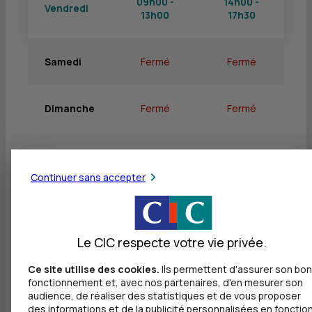
09h00 -
14h00 -
Vendredi
13h00
17h30
Samedi
Fermé
Fermé
Dimanche
Fermé
Fermé
Continuer sans accepter
Services
Retrait de billets EUR
Le CIC respecte votre vie privée.
Dépôt valorisé de billets EUR
Ce site utilise des cookies.
Ils permettent d'assurer son bon
Dépôt valorisé de chèques EUR
fonctionnement et, avec nos partenaires, d'en mesurer son
audience, de réaliser des statistiques et de vous proposer
Equipement pour déficients visuels
des informations et de la publicité personnalisées en fonctio