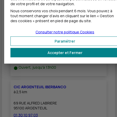
de votre profil et de votre navigation.
Nous conservons vos choix pendant 6 mois. Vous pouvez à
tout moment changer d’avis en cliquant sur le lien « Gestion
Autres agences les plus proches
des cookies » présent en pied de page du site.
Consulter notre politique
Cookies
CIC PARISIS
à
2,1 km
Paramétrer
63 AVENUE GABRIEL PERI
Accepter et Fermer
95100 ARGENTEUIL
01 30 10 97 05
Ouvert, jusqu'à 13h00
CIC ARGENTEUIL IBERBANCO
à
2,5 km
69 RUE ALFRED LABRIERE
95100 ARGENTEUIL
01 30 10 97 03