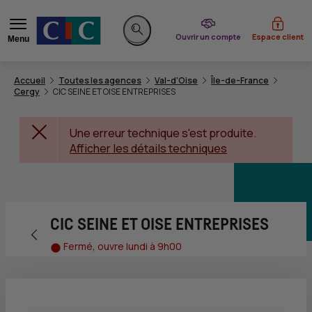
du CIC
Ouvrir un compte
Espace client
Menu
Rechercher sur le site
Accueil
Toutes les agences
Val-d'Oise
Île-de-France
Cergy
CIC SEINE ET OISE ENTREPRISES
Une erreur technique s'est produite.
Afficher les détails techniques
CIC SEINE ET OISE ENTREPRISES
Retour vers la page précédente
Fermé, ouvre lundi à 9h00