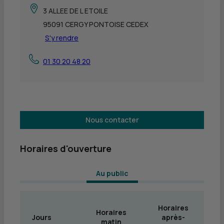
3 ALLEE DE L ETOILE
95091 CERGY PONTOISE CEDEX
S'y rendre
01 30 20 48 20
Nous contacter
Horaires d'ouverture
 Au public 
Horaires
Horaires
Jours
après-
matin