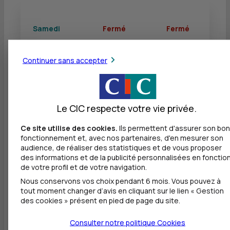
Samedi
Fermé
Fermé
Continuer sans accepter
Dimanche
Fermé
Fermé
Le CIC respecte votre vie privée.
Autres agences les plus proches
Ce site utilise des cookies.
Ils permettent d'assurer son bon
fonctionnement et, avec nos partenaires, d'en mesurer son
CIC SEINE ET OISE ENTREPRISES - CERGY
audience, de réaliser des statistiques et de vous proposer
ENGHIEN ENTREPRI
des informations et de la publicité personnalisées en fonctio
à
0 m
de votre profil et de votre navigation.
Nous conservons vos choix pendant 6 mois. Vous pouvez à
3 ALLEE DE L ETOILE
tout moment changer d’avis en cliquant sur le lien « Gestion
95091 CERGY PONTOISE CEDEX
des cookies » présent en pied de page du site.
01 53 48 67 96
Consulter notre politique
Cookies
Fermé, ouvre lundi à 9h00