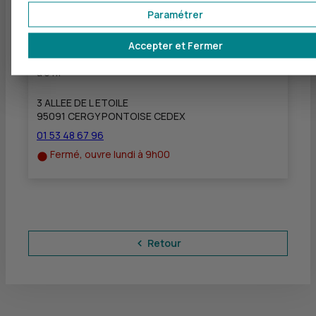
Paramétrer
Accepter et Fermer
CIC SEINE ET OISE ENTREPRISES - CERGY
ENGHIEN ENTREPRI
à
0 m
3 ALLEE DE L ETOILE
95091 CERGY PONTOISE CEDEX
01 53 48 67 96
Fermé, ouvre lundi à 9h00
Retour