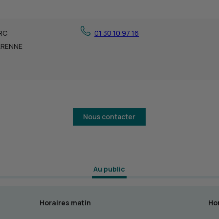
RC
01 30 10 97 16
ARENNE
Nous contacter
 Au public 
Horaires matin
Hor