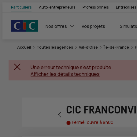
Particuliers
Auto-entrepreneurs
Professionnels
Entreprises
Nos offres
Vos projets
Simulati
Accueil
Toutes les agences
Val-d'Oise
Île-de-France
F
Une erreur technique s'est produite.
Afficher les détails techniques
CIC FRANCONVI
Retour vers la page précédente
Fermé, ouvre à 9h00