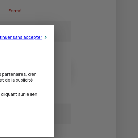
Fermé
14h00 - 18h00
tinuer sans accepter
14h00 - 18h00
15h00 - 18h00
 partenaires, d'en
t de la publicité
14h00 - 18h00
iquant sur le lien
Fermé
Fermé