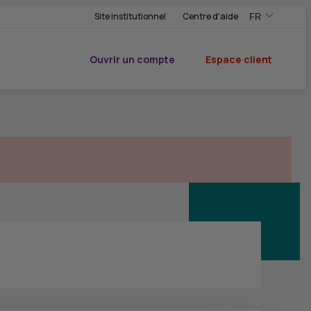
Site institutionnel
Centre d'aide
FR
,Version frança
,Changer de ve
Ouvrir un compte
Espace client
du CIC