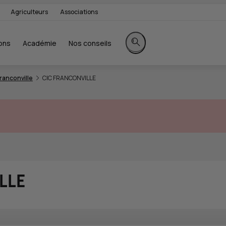
Agriculteurs
Associations
ons
Académie
Nos conseils
Rechercher sur le site
ranconville
CIC FRANCONVILLE
LLE