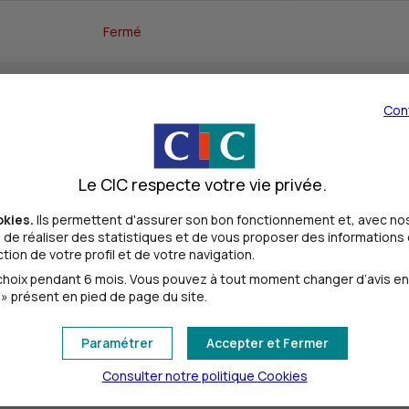
Fermé
09h00 - 13h00
Con
09h00 - 13h00
Le CIC respecte votre vie privée.
09h00 - 13h00
okies.
Ils permettent d'assurer son bon fonctionnement et, avec nos
de réaliser des statistiques et de vous proposer des informations e
ion de votre profil et de votre navigation.
09h00 - 13h00
oix pendant 6 mois. Vous pouvez à tout moment changer d’avis en cl
» présent en pied de page du site.
09h00 - 13h00
Paramétrer
Accepter et Fermer
Consulter notre politique
Cookies
Fermé