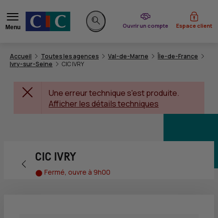
du CIC
Ouvrir un compte
Espace client
Menu
Rechercher sur le site
Accueil
Toutes les agences
Val-de-Marne
Île-de-France
Ivry-sur-Seine
CIC IVRY
Une erreur technique s'est produite.
Afficher les détails techniques
CIC IVRY
Retour vers la page précédente
Fermé, ouvre à 9h00