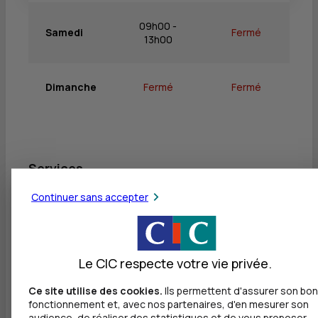
09h00 -
Samedi
Fermé
13h00
Dimanche
Fermé
Fermé
Services
Continuer sans accepter
Retrait de billets EUR
Dépôt valorisé de billets EUR
Dépôt de monnaie EUR
Le CIC respecte votre vie privée.
Dépôt valorisé de chèques EUR
Ce site utilise des cookies.
Ils permettent d'assurer son bon
fonctionnement et, avec nos partenaires, d'en mesurer son
Dépôt de chèques EUR
audience, de réaliser des statistiques et de vous proposer