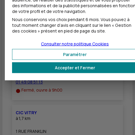
Equipement pour déficients visuels
des informations et de la publicité personnalisées en fonctio
de votre profil et de votre navigation.
Nous conservons vos choix pendant 6 mois. Vous pouvez à
tout moment changer d’avis en cliquant sur le lien « Gestion
des cookies » présent en pied de page du site.
Autres agences les plus proches
Consulter notre politique
Cookies
CIC VITRY STALINGRAD
Paramétrer
à
1,3 km
Accepter et Fermer
1 ALLEE PIERRE LAMOUROUX
94400 VITRY SUR SEINE
01 49 08 51 13
Fermé, ouvre à 9h00
CIC VITRY
à
1,7 km
1 RUE FRANKLIN