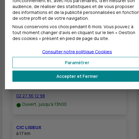
fonctionnement et, avec nos partenaires, d'en mesurer son
Dépôt de chèques EUR
audience, de réaliser des statistiques et de vous proposer
des informations et de la publicité personnalisées en fonctio
Equipement pour déficients visuels
de votre profil et de votre navigation.
Nous conservons vos choix pendant 6 mois. Vous pouvez à
tout moment changer d’avis en cliquant sur le lien « Gestion
des cookies » présent en pied de page du site.
Autres agences les plus proches
Consulter notre politique
Cookies
Paramétrer
CIC PONT AUDEMER
à
15 km
Accepter et Fermer
9 PLACE VICTOR HUGO
27500 PONT AUDEMER
02 27 36 12 98
Ouvert, jusqu'à 13h00
CIC LISIEUX
à
17 km