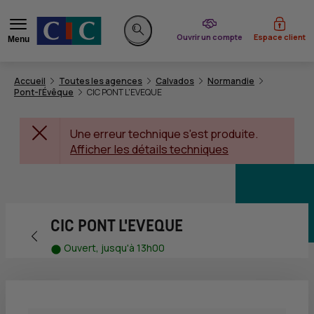
du CIC
Ouvrir un compte
Espace client
Menu
Rechercher sur le site
Accueil
Toutes les agences
Calvados
Normandie
Pont-l'Évêque
CIC PONT L'EVEQUE
Une erreur technique s'est produite.
Afficher les détails techniques
CIC PONT L'EVEQUE
Retour vers la page précédente
Ouvert, jusqu'à 13h00