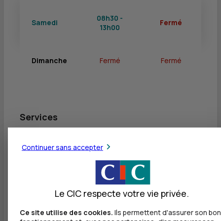
08h30 -
Samedi
Fermé
13h00
Dimanche
Fermé
Fermé
Services
Retrait de billets EUR
Continuer sans accepter
Dépôt valorisé de billets EUR
Retrait de rouleaux de monnaie EUR
Le CIC respecte votre vie privée.
Dépôt de monnaie EUR
Dépôt valorisé de chèques EUR
Ce site utilise des cookies.
Ils permettent d'assurer son bon