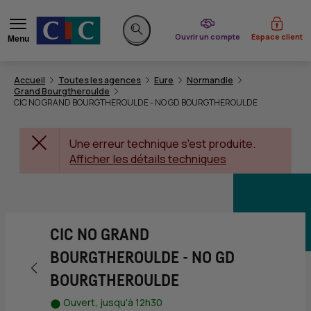
du CIC
Ouvrir un compte
Espace client
Menu
Rechercher sur le site
Accueil
Toutes les agences
Eure
Normandie
Grand Bourgtheroulde
CIC NO GRAND BOURGTHEROULDE - NO GD BOURGTHEROULDE
Une erreur technique s'est produite.
Afficher les détails techniques
CIC NO GRAND
BOURGTHEROULDE - NO GD
Retour vers la page précédente
BOURGTHEROULDE
Ouvert, jusqu'à 12h30