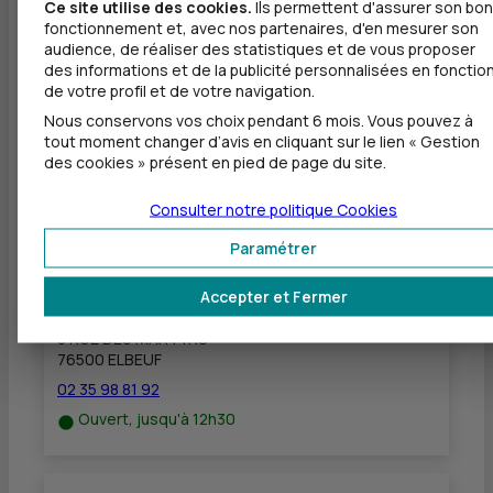
Ce site utilise des cookies.
Ils permettent d'assurer son bon
fonctionnement et, avec nos partenaires, d'en mesurer son
Dépôt valorisé de chèques EUR
audience, de réaliser des statistiques et de vous proposer
Dépôt de chèques EUR
des informations et de la publicité personnalisées en fonctio
de votre profil et de votre navigation.
Equipement pour déficients visuels
Nous conservons vos choix pendant 6 mois. Vous pouvez à
tout moment changer d’avis en cliquant sur le lien « Gestion
des cookies » présent en pied de page du site.
Consulter notre politique
Cookies
Autres agences les plus proches
Paramétrer
CIC ELBEUF
à
9,8 km
Accepter et Fermer
8 RUE DES MARTYRS
76500 ELBEUF
02 35 98 81 92
Ouvert, jusqu'à 12h30