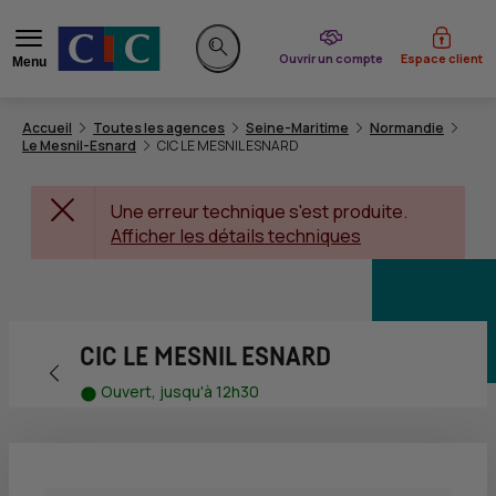
du CIC
Ouvrir un compte
Espace client
Menu
Rechercher sur le site
Accueil
Toutes les agences
Seine-Maritime
Normandie
Le Mesnil-Esnard
CIC LE MESNIL ESNARD
Une erreur technique s'est produite.
Afficher les détails techniques
CIC LE MESNIL ESNARD
Retour vers la page précédente
Ouvert, jusqu'à 12h30