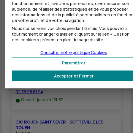
fonctionnement et, avec nos partenaires, d'en mesurer son
Dépôt de chèques EUR
audience, de réaliser des statistiques et de vous proposer
des informations et de la publicité personnalisées en fonctio
Equipement pour déficients visuels
de votre profil et de votre navigation.
Nous conservons vos choix pendant 6 mois. Vous pouvez à
tout moment changer d’avis en cliquant sur le lien « Gestion
des cookies » présent en pied de page du site.
Autres agences les plus proches
Consulter notre politique
Cookies
CIC ROUEN SAINT MARC - DARNETAL
Paramétrer
à
3,5 km
Accepter et Fermer
76 RUE SADI CARNOT
76160 DARNETAL
02 35 98 81 94
Ouvert, jusqu'à 12h30
CIC ROUEN SAINT SEVER - SOTTEVILLE LES
ROUEN