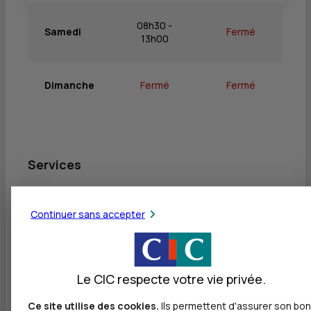
08h30 -
Samedi
Fermé
13h00
Dimanche
Fermé
Fermé
Services
Retrait de billets EUR
Continuer sans accepter
Dépôt valorisé de billets EUR
Retrait de rouleaux de monnaie EUR
Dépôt de monnaie EUR
Le CIC respecte votre vie privée.
Dépôt valorisé de chèques EUR
Ce site utilise des cookies.
Ils permettent d'assurer son bon