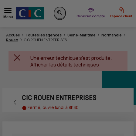
du CIC
Ouvrir un compte
Espace client
Menu
Rechercher sur le site
Accueil
Toutes les agences
Seine-Maritime
Normandie
Rouen
CIC ROUEN ENTREPRISES
Une erreur technique s'est produite.
Afficher les détails techniques
CIC ROUEN ENTREPRISES
Retour vers la page précédente
Fermé, ouvre lundi à 8h30