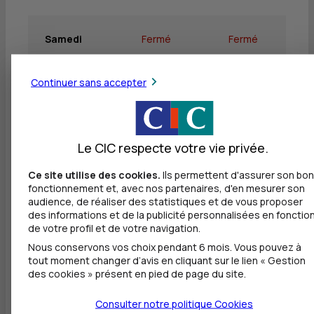
Samedi
Fermé
Fermé
Continuer sans accepter
Dimanche
Fermé
Fermé
Le CIC respecte votre vie privée.
Autres agences les plus proches
Ce site utilise des cookies.
Ils permettent d'assurer son bon
fonctionnement et, avec nos partenaires, d'en mesurer son
CIC BANQUE PRIVEE HAUTE NORMANDIE - BP
audience, de réaliser des statistiques et de vous proposer
HAUTE NORMANDIE
des informations et de la publicité personnalisées en fonctio
à
0 m
de votre profil et de votre navigation.
Nous conservons vos choix pendant 6 mois. Vous pouvez à
2 B RUE DUGUAY TROUIN
tout moment changer d’avis en cliquant sur le lien « Gestion
76000 ROUEN
des cookies » présent en pied de page du site.
02 32 08 85 30
Consulter notre politique
Cookies
Fermé, ouvre lundi à 9h00