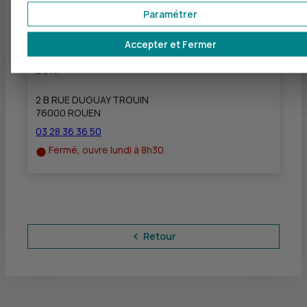
Paramétrer
Accepter et Fermer
CIC NORD OUEST INSTITUTIONNELS - OBNL -
CICNO INSTITUTIONNELS OBNL
à
0 m
2 B RUE DUGUAY TROUIN
76000 ROUEN
03 28 36 36 50
Fermé, ouvre lundi à 8h30
Retour