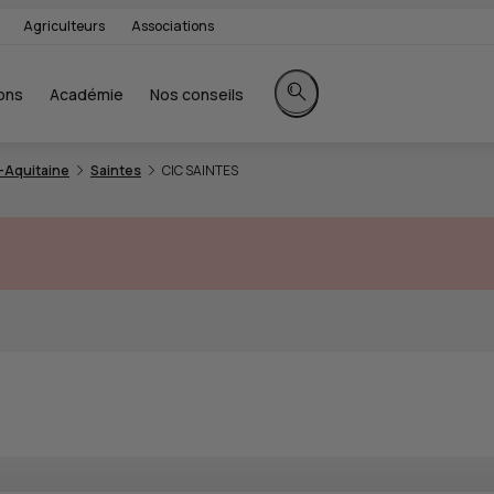
Agriculteurs
Associations
ons
Académie
Nos conseils
Rechercher sur le site
-Aquitaine
Saintes
CIC SAINTES