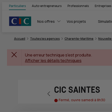
Particuliers
Auto-entrepreneurs
Professionnels
Entreprises
Nos offres
Vos projets
Simulati
Accueil
Toutes les agences
Charente-Maritime
Nouvelle
Une erreur technique s'est produite.
Afficher les détails techniques
CIC SAINTES
Retour vers la page précédente
Fermé, ouvre samedi à 8h30