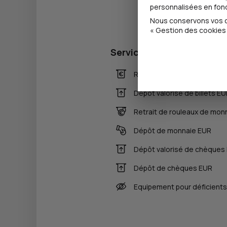
personnalisées en fonct
Nous conservons vos ch
« Gestion des cookies 
Services
Retrait de billets EUR
Dépôt valorisé de billets E
Retrait de rouleaux de mon
Dépôt de monnaie EUR
Dépôt valorisé de chèques
Dépôt de chèques EUR
Equipement pour déficients