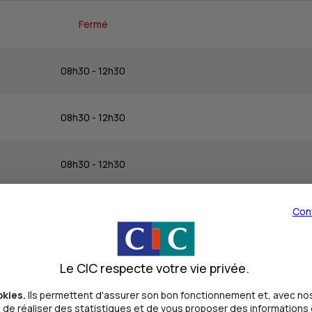
Fermé
08h30 - 12h30
08h30 - 12h30
08h30 - 12h30
08h30 - 12h30
Con
08h30 - 12h30
Le CIC respecte votre vie privée.
okies.
Ils permettent d'assurer son bon fonctionnement et, avec nos
Fermé
de réaliser des statistiques et de vous proposer des informations e