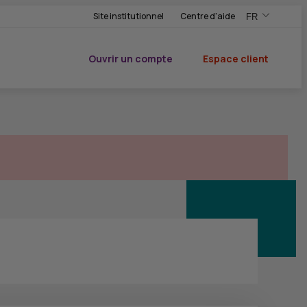
Site institutionnel
Centre d'aide
FR
,Version frança
,Changer de ve
Ouvrir un compte
Espace client
du CIC