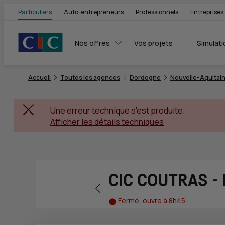
Particuliers
Auto-entrepreneurs
Professionnels
Entreprises
Nos offres
Vos projets
Simulati
Accueil
Toutes les agences
Dordogne
Nouvelle-Aquitai
Une erreur technique s'est produite.
Afficher les détails techniques
CIC COUTRAS 
Retour vers la page précédente
Fermé, ouvre à 8h45