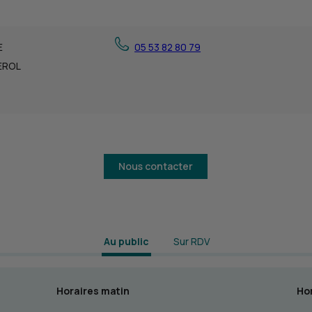
E
05 53 82 80 79
EROL
Nous contacter
 Au public 
Sur RDV
Horaires matin
Hor