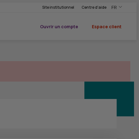
Site institutionnel
Centre d'aide
FR
,Version frança
,Changer de ve
Ouvrir un compte
Espace client
du CIC