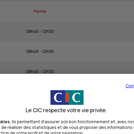
Fermé
08h45 - 12h30
08h45 - 12h30
08h45 - 12h30
Con
08h45 - 12h30
Le CIC respecte votre vie privée.
08h30 - 12h30
okies.
Ils permettent d'assurer son bon fonctionnement et, avec nos
de réaliser des statistiques et de vous proposer des informations e
Fermé
ion de votre profil et de votre navigation.