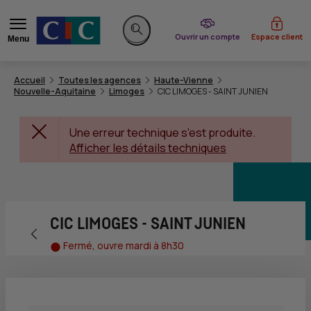
du CIC
Ouvrir un compte
Espace client
Menu
Rechercher sur le site
Accueil
Toutes les agences
Haute-Vienne
Nouvelle-Aquitaine
Limoges
CIC LIMOGES - SAINT JUNIEN
Une erreur technique s'est produite.
Afficher les détails techniques
CIC LIMOGES - SAINT JUNIEN
Retour vers la page précédente
Fermé, ouvre mardi à 8h30