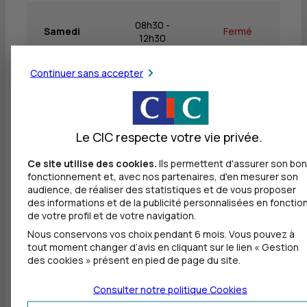
08h30 -
Samedi
Fermé
12h30
Continuer sans accepter
Dimanche
Fermé
Fermé
Le CIC respecte votre vie privée.
Autres agences les plus proches
Ce site utilise des cookies.
Ils permettent d'assurer son bon
fonctionnement et, avec nos partenaires, d'en mesurer son
audience, de réaliser des statistiques et de vous proposer
CIC CHARENTE HAUTE-VIENNE ENTREPRISES
des informations et de la publicité personnalisées en fonctio
à
925 m
de votre profil et de votre navigation.
Nous conservons vos choix pendant 6 mois. Vous pouvez à
3 COURS GAY LUSSAC
tout moment changer d’avis en cliquant sur le lien « Gestion
87000 LIMOGES
des cookies » présent en pied de page du site.
05 45 23 89 40
Fermé, ouvre sur RDV lundi à 8h30
Consulter notre politique
Cookies