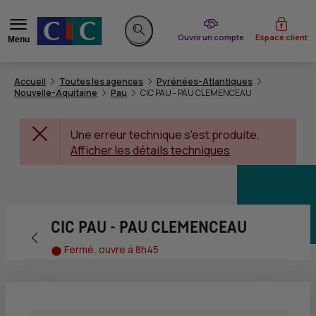
du CIC
Ouvrir un compte
Espace client
Menu
Rechercher sur le site
Accueil
Toutes les agences
Pyrénées-Atlantiques
Nouvelle-Aquitaine
Pau
CIC PAU - PAU CLEMENCEAU
Une erreur technique s'est produite.
Afficher les détails techniques
CIC PAU - PAU CLEMENCEAU
Retour vers la page précédente
Fermé, ouvre à 8h45