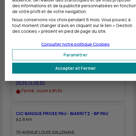
Equipement pour déficients visuels
des informations et de la publicité personnalisées en fonctio
de votre profil et de votre navigation.
Nous conservons vos choix pendant 6 mois. Vous pouvez à
tout moment changer d’avis en cliquant sur le lien « Gestion
des cookies » présent en pied de page du site.
Autres agences les plus proches
Consulter notre politique
Cookies
CIC PAU PYRENEES ENTREPRISES
Paramétrer
à
2,6 km
Accepter et Fermer
70 AVENUE LOUIS SALLENAVE
64000 PAU
05 59 14 08 90
Fermé, ouvre à 8h30
CIC BANQUE PRIVEE PAU - BIARRITZ - BP PAU
à
2,6 km
70 AVENUE LOUIS SALLENAVE