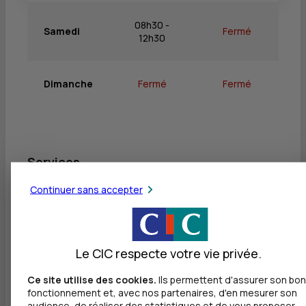
08h30 -
Samedi
Fermé
12h30
Dimanche
Fermé
Fermé
Services
Continuer sans accepter
Retrait de billets EUR
Dépôt valorisé de billets EUR
Dépôt de monnaie EUR
Le CIC respecte votre vie privée.
Dépôt valorisé de chèques EUR
Ce site utilise des cookies.
Ils permettent d'assurer son bon
fonctionnement et, avec nos partenaires, d'en mesurer son
Dépôt de chèques EUR
audience, de réaliser des statistiques et de vous proposer