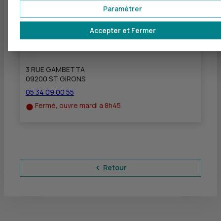
Fermé, ouvre mardi à 8h45
Paramétrer
Accepter et Fermer
CIC SAINT GIRONS - CIC SALIES DU SALAT
à
26 km
3 RUE GAMBETTA
09200 ST GIRONS
05 34 09 00 55
Fermé, ouvre mardi à 8h45
Retour