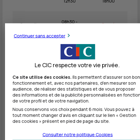
12h30
18h00
08h30 -
Samedi
Fermé
12h30
Continuer sans accepter
Dimanche
Fermé
Fermé
Le CIC respecte votre vie privée.
Ce site utilise des cookies.
Ils permettent d'assurer son bon
fonctionnement et, avec nos partenaires, d'en mesurer son
Autres agences les plus proches
audience, de réaliser des statistiques et de vous proposer
des informations et de la publicité personnalisées en fonctio
CIC SAINT GIRONS - CIC SALIES DU SALAT
de votre profil et de votre navigation.
à
16 km
Nous conservons vos choix pendant 6 mois. Vous pouvez à
tout moment changer d’avis en cliquant sur le lien « Gestion
16 AVENUE DE LA PAIX
des cookies » présent en pied de page du site.
31260 SALIES DU SALAT
05 61 87 00 88
Consulter notre politique
Cookies