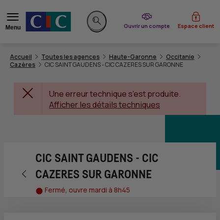
du CIC
Ouvrir un compte
Espace client
Menu
Rechercher sur le site
Accueil
Toutes les agences
Haute-Garonne
Occitanie
Cazères
CIC SAINT GAUDENS - CIC CAZERES SUR GARONNE
Une erreur technique s'est produite.
Afficher les détails techniques
CIC SAINT GAUDENS - CIC
Retour vers la page précédente
CAZERES SUR GARONNE
Fermé, ouvre mardi à 8h45