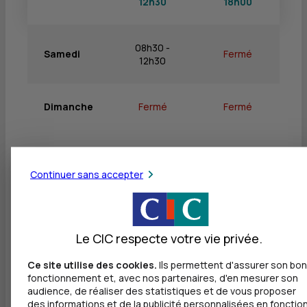
12h30
18h00
08h30 -
Samedi
Fermé
12h30
Dimanche
Fermé
Fermé
Continuer sans accepter
Services
Retrait de billets EUR
Le CIC respecte votre vie privée.
Dépôt de billets EUR
Ce site utilise des cookies.
Ils permettent d'assurer son bon
Dépôt de monnaie EUR
fonctionnement et, avec nos partenaires, d'en mesurer son
audience, de réaliser des statistiques et de vous proposer
Dépôt de chèques EUR
des informations et de la publicité personnalisées en fonctio