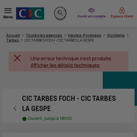
du CIC
Ouvrir un compte
Espace client
Menu
Rechercher sur le site
Accueil
Toutes les agences
Hautes-Pyrénées
Occitanie
Tarbes
CIC TARBES FOCH - CIC TARBES LA GESPE
Une erreur technique s'est produite.
Afficher les détails techniques
CIC TARBES FOCH - CIC TARBES
Retour vers la page précédente
LA GESPE
Ouvert, jusqu'à 18h00