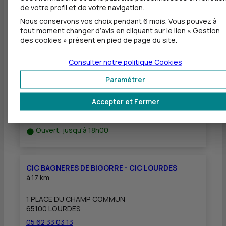
de votre profil et de votre navigation.
Nous conservons vos choix pendant 6 mois. Vous pouvez à
tout moment changer d’avis en cliquant sur le lien « Gestion
Autres agences les plus proches
des cookies » présent en pied de page du site.
Consulter notre politique
Cookies
CIC TARBES FOCH - CIC TARBES LA GESPE
à
1,8 km
Paramétrer
6 T RUE MARECHAL FOCH
Accepter et Fermer
65000 TARBES
05 62 34 11 22
Ouvert, jusqu'à 18h00
CIC BAGNERES DE BIGORRE - CIC LOURDES
à
17 km
1 PLACE DU CHAMP COMMUN
65100 LOURDES
05 62 33 03 13