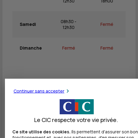
12h30
18h00
08h30 -
Samedi
Fermé
12h30
Dimanche
Fermé
Fermé
Services
Continuer sans accepter
Retrait de billets EUR
Dépôt valorisé de billets EUR
Le CIC respecte votre vie privée.
Dépôt de monnaie EUR
Dépôt valorisé de chèques EUR
Ce site utilise des cookies.
Ils permettent d'assurer son bon
fonctionnement et, avec nos partenaires, d'en mesurer son