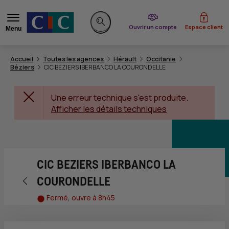
du CIC
Ouvrir un compte
Espace client
Menu
Rechercher sur le site
Accueil
Toutes les agences
Hérault
Occitanie
Béziers
CIC BEZIERS IBERBANCO LA COURONDELLE
Une erreur technique s'est produite.
Afficher les détails techniques
CIC BEZIERS IBERBANCO LA
Retour vers la page précédente
COURONDELLE
Fermé, ouvre à 8h45