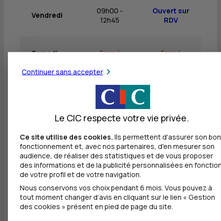
09h00 -
Ouvert sur
Vendredi
12h45
RDV
Samedi
Fermé
Fermé
Continuer sans accepter
Dimanche
Fermé
Fermé
Le CIC respecte votre vie privée.
Ce site utilise des cookies.
Ils permettent d'assurer son bon
Autres agences les plus proches
fonctionnement et, avec nos partenaires, d'en mesurer son
audience, de réaliser des statistiques et de vous proposer
des informations et de la publicité personnalisées en fonctio
BANQUE TRANSATLANTIQUE - STOCKPLAN
de votre profil et de votre navigation.
MIDDLE OFFICE
à
0 m
Nous conservons vos choix pendant 6 mois. Vous pouvez à
tout moment changer d’avis en cliquant sur le lien « Gestion
10 RUE DE RIEUX
des cookies » présent en pied de page du site.
44000 NANTES