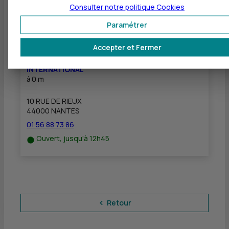
Consulter notre politique
Cookies
01 56 88 73 86
Ouvert, jusqu'à 12h45
Paramétrer
Accepter et Fermer
BANQUE TRANSATLANTIQUE - PÔLE GESTION
INTERNATIONAL
à
0 m
10 RUE DE RIEUX
44000 NANTES
01 56 88 73 86
Ouvert, jusqu'à 12h45
Retour