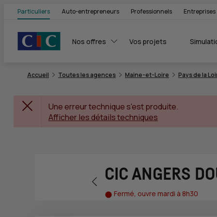
Particuliers
Auto-entrepreneurs
Professionnels
Entreprises
Nos offres
Vos projets
Simulati
Accueil
Toutes les agences
Maine-et-Loire
Pays de la Loi
Une erreur technique s'est produite.
Afficher les détails techniques
CIC ANGERS D
Retour vers la page précédente
Fermé, ouvre mardi à 8h30