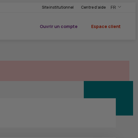
Site institutionnel
Centre d'aide
FR
,Version frança
,Changer de ve
Ouvrir un compte
Espace client
du CIC