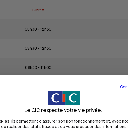
Fermé
08h30 - 12h30
08h30 - 12h30
08h30 - 11h00
08h30 - 12h30
Con
08h30 - 12h30
Le CIC respecte votre vie privée.
okies.
Ils permettent d'assurer son bon fonctionnement et, avec nos
Fermé
de réaliser des statistiques et de vous proposer des informations e