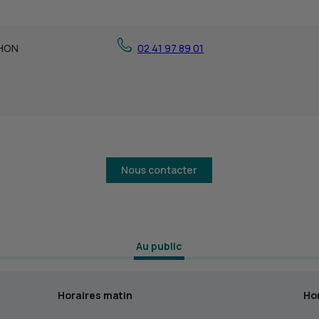
CHON
02 41 97 89 01
Nous contacter
 Au public 
Horaires matin
Hor