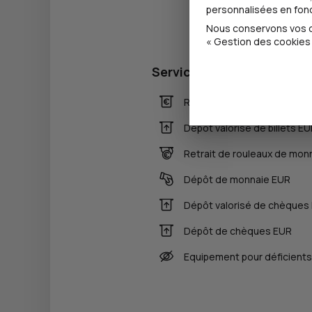
personnalisées en fonct
Nous conservons vos ch
« Gestion des cookies 
Services
Retrait de billets EUR
Dépôt valorisé de billets E
Retrait de rouleaux de mon
Dépôt de monnaie EUR
Dépôt valorisé de chèques
Dépôt de chèques EUR
Equipement pour déficients