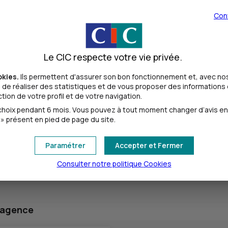
Con
Le CIC respecte votre vie privée.
okies.
Ils permettent d'assurer son bon fonctionnement et, avec nos
de réaliser des statistiques et de vous proposer des informations e
UR
ion de votre profil et de votre navigation.
oix pendant 6 mois. Vous pouvez à tout moment changer d’avis en cl
» présent en pied de page du site.
 EUR
Paramétrer
Accepter et Fermer
Consulter notre politique
Cookies
 visuels
 agence