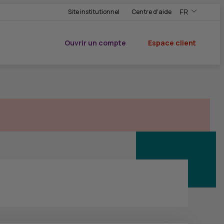
Site institutionnel
Centre d'aide
FR
,Version frança
,Changer de ve
Ouvrir un compte
Espace client
du CIC