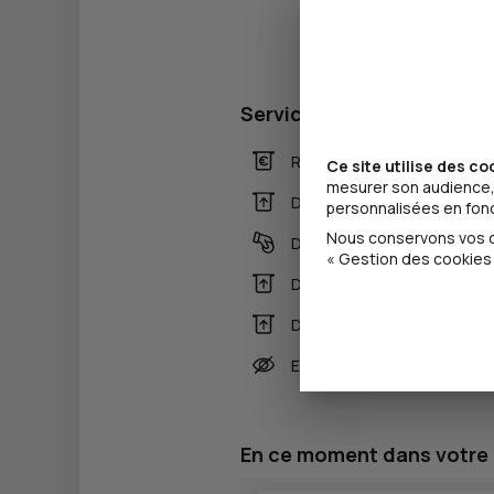
Services
Retrait de billets EUR
Ce site utilise des co
mesurer son audience, 
Dépôt valorisé de billets E
personnalisées en fonct
Nous conservons vos ch
Dépôt de monnaie EUR
« Gestion des cookies 
Dépôt valorisé de chèques
Dépôt de chèques EUR
Equipement pour déficients
En ce moment dans votre