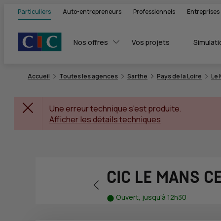
Particuliers
Auto-entrepreneurs
Professionnels
Entreprises
Nos offres
Vos projets
Simulati
Accueil
Toutes les agences
Sarthe
Pays de la Loire
Le
Une erreur technique s'est produite.
Afficher les détails techniques
CIC LE MANS C
Retour vers la page précédente
Ouvert, jusqu'à 12h30