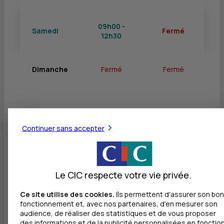
09h00 -
Samedi
Fermé
12h30
Dimanche
Fermé
Fermé
Services
Continuer sans accepter
Retrait de billets EUR
Dépôt de billets EUR
Le CIC respecte votre vie privée.
Dépôt de monnaie EUR
Ce site utilise des cookies.
Ils permettent d'assurer son bon
fonctionnement et, avec nos partenaires, d'en mesurer son
Dépôt de chèques EUR
audience, de réaliser des statistiques et de vous proposer
des informations et de la publicité personnalisées en fonctio