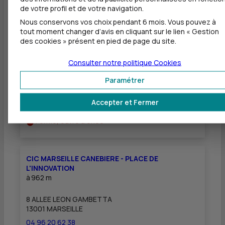
de votre profil et de votre navigation.
Nous conservons vos choix pendant 6 mois. Vous pouvez à
Autres agences les plus proches
tout moment changer d’avis en cliquant sur le lien « Gestion
des cookies » présent en pied de page du site.
CIC MARSEILLE CANEBIERE
Consulter notre politique
Cookies
à
586 m
Paramétrer
7 LA CANEBIERE
13001 MARSEILLE
Accepter et Fermer
04 96 20 62 36
Fermé, ouvre à 9h00
CIC MARSEILLE CANEBIERE - PLACE DE
L'INNOVATION
à
962 m
8 ALLEE LEON GAMBETTA
13001 MARSEILLE
04 96 20 62 38