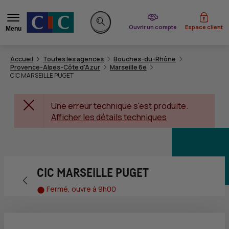
du CIC
Ouvrir un compte
Espace client
Menu
Rechercher sur le site
Accueil
Toutes les agences
Bouches-du-Rhône
Provence-Alpes-Côte d'Azur
Marseille 6e
CIC MARSEILLE PUGET
Une erreur technique s'est produite.
Afficher les détails techniques
CIC MARSEILLE PUGET
Retour vers la page précédente
Fermé, ouvre à 9h00