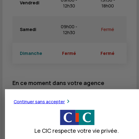
Vendredi
12h30
18h00
09h00 -
Samedi
Fermé
12h30
Dimanche
Fermé
Fermé
En ce moment dans votre agence
Fermeture exceptionnelle été
Continuer sans accepter
Publié le 30/06/2026
Votre agence est exceptionnellement fermée
Le CIC respecte votre vie privée.
du 04/08/2026 au 15/08/2026. Vous pouvez