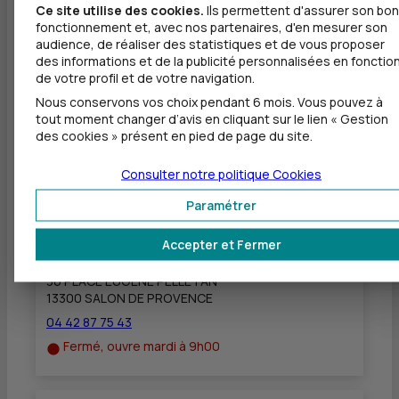
contacter votre conseiller à l'agence CIC
Ce site utilise des cookies.
Ils permettent d'assurer son bon
SALON PELLETAN - 36 PLACE EUGÈNE
fonctionnement et, avec nos partenaires, d'en mesurer son
PELLETAN 13300 SALON-DE-PROVENCE - 04
audience, de réaliser des statistiques et de vous proposer
42 87 75 45 18295@cic.fr.
des informations et de la publicité personnalisées en fonctio
de votre profil et de votre navigation.
Nous conservons vos choix pendant 6 mois. Vous pouvez à
tout moment changer d’avis en cliquant sur le lien « Gestion
des cookies » présent en pied de page du site.
Consulter notre politique
Cookies
Autres agences les plus proches
Paramétrer
CIC SALON PELLETAN
à
8,2 km
Accepter et Fermer
36 PLACE EUGENE PELLETAN
13300 SALON DE PROVENCE
04 42 87 75 43
Fermé, ouvre mardi à 9h00