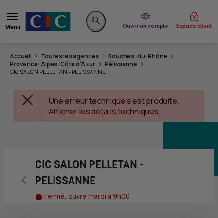
du CIC
Ouvrir un compte
Espace client
Menu
Rechercher sur le site
Accueil
Toutes les agences
Bouches-du-Rhône
Provence-Alpes-Côte d'Azur
Pélissanne
CIC SALON PELLETAN - PELISSANNE
Une erreur technique s'est produite.
Afficher les détails techniques
CIC SALON PELLETAN -
Retour vers la page précédente
PELISSANNE
Fermé, ouvre mardi à 9h00