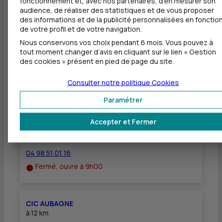
fonctionnement et, avec nos partenaires, d'en mesurer son
Dépôt de chèques EUR
audience, de réaliser des statistiques et de vous proposer
des informations et de la publicité personnalisées en fonctio
Equipement pour déficients visuels
de votre profil et de votre navigation.
Nous conservons vos choix pendant 6 mois. Vous pouvez à
tout moment changer d’avis en cliquant sur le lien « Gestion
des cookies » présent en pied de page du site.
Autres agences les plus proches
Consulter notre politique
Cookies
Paramétrer
CIC LA CIOTAT PARK - LES LECQUES
à
7,1 km
Accepter et Fermer
14 ALLEE DES PINS
83270 ST CYR SUR MER
04 98 51 01 16
Fermé, ouvre à 9h00
CIC AUBAGNE
à
12 km