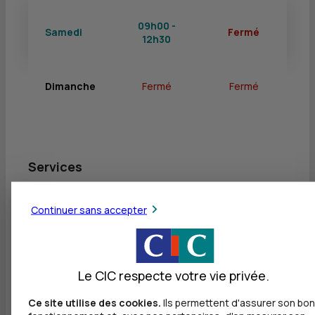
09h00 -
Samedi
Fermé
12h30
Dimanche
Fermé
Fermé
Services
Retrait de billets EUR
Continuer sans accepter
Dépôt valorisé de billets EUR
Retrait de rouleaux de monnaie EUR
Le CIC respecte votre vie privée.
Dépôt de monnaie EUR
Dépôt valorisé de chèques EUR
Ce site utilise des cookies.
Ils permettent d'assurer son bon