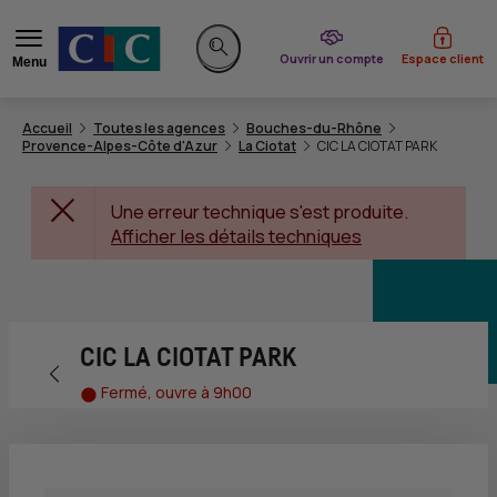
du CIC
Ouvrir un compte
Espace client
Menu
Rechercher sur le site
Accueil
Toutes les agences
Bouches-du-Rhône
Provence-Alpes-Côte d'Azur
La Ciotat
CIC LA CIOTAT PARK
Une erreur technique s'est produite.
Afficher les détails techniques
CIC LA CIOTAT PARK
Retour vers la page précédente
Fermé, ouvre à 9h00