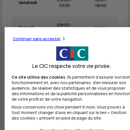
Vendredi
12h30
18h00
09h00 -
Samedi
Fermé
12h30
Continuer sans accepter
Dimanche
Fermé
Fermé
Le CIC respecte votre vie privée.
Ce site utilise des cookies.
Ils permettent d'assurer son bon
Autres agences les plus proches
fonctionnement et, avec nos partenaires, d'en mesurer son
audience, de réaliser des statistiques et de vous proposer
des informations et de la publicité personnalisées en fonctio
CIC BANQUE PRIVEE AIX EN PROVENCE - BP AIX EN
de votre profil et de votre navigation.
PROVENCE
Nous conservons vos choix pendant 6 mois. Vous pouvez à
à
457 m
tout moment changer d’avis en cliquant sur le lien « Gestion
des cookies » présent en pied de page du site.
120 AVENUE NAPOLEON BONAPARTE
13100 AIX EN PROVENCE