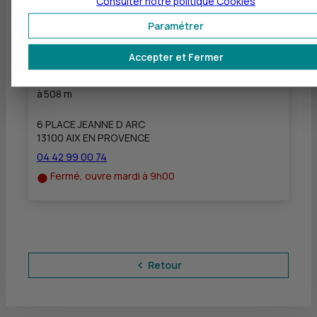
Consulter notre politique
Cookies
04 42 65 66 20
Paramétrer
Fermé, ouvre à 8h30
Accepter et Fermer
CIC AIX JEANNE DARC - AIX JEANNE D'ARC
à
508 m
6 PLACE JEANNE D ARC
13100 AIX EN PROVENCE
04 42 99 00 74
Fermé, ouvre mardi à 9h00
Retour