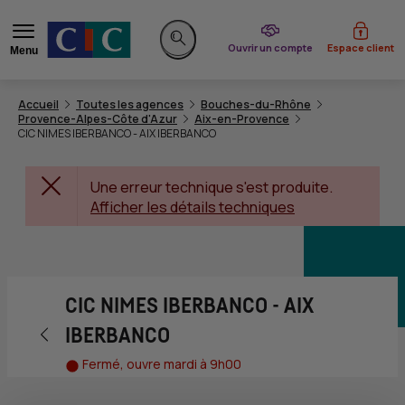
du CIC
Ouvrir un compte
Espace client
Menu
Rechercher sur le site
Accueil
Toutes les agences
Bouches-du-Rhône
Provence-Alpes-Côte d'Azur
Aix-en-Provence
CIC NIMES IBERBANCO - AIX IBERBANCO
Une erreur technique s'est produite.
Afficher les détails techniques
CIC NIMES IBERBANCO - AIX
Retour vers la page précédente
IBERBANCO
Fermé, ouvre mardi à 9h00