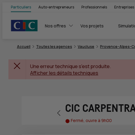
Particuliers
Auto-entrepreneurs
Professionnels
Entreprises
Nos offres
Vos projets
Simulati
Accueil
Toutes les agences
Vaucluse
Provence-Alpes-Cô
Une erreur technique s'est produite.
Afficher les détails techniques
CIC CARPENTR
Retour vers la page précédente
Fermé, ouvre à 9h00