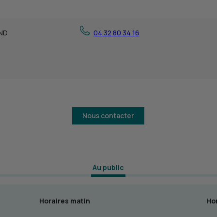
ND
04 32 80 34 16
Nous contacter
 Au public 
Horaires matin
Hor