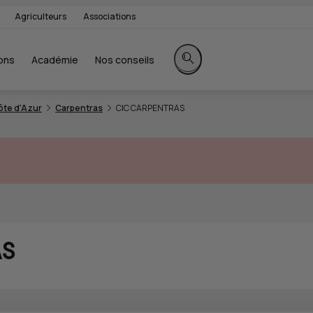
Agriculteurs
Associations
ons
Académie
Nos conseils
Rechercher sur le site
te d'Azur
Carpentras
CIC CARPENTRAS
AS