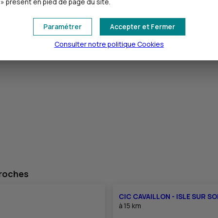
» présent en pied de page du site.
Paramétrer
Accepter et Fermer
Consulter notre politique
Cookies
proches
CIC CAVAILLON - ISLE SUR S
à
15 km