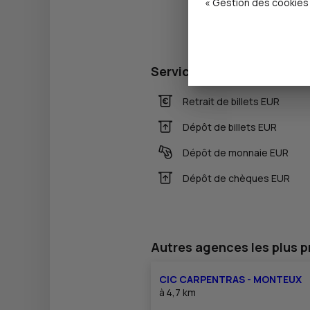
« Gestion des cookies 
Services
Retrait de billets EUR
Dépôt de billets EUR
Dépôt de monnaie EUR
Dépôt de chèques EUR
Autres agences les plus 
CIC CARPENTRAS - MONTEUX
à
4,7 km