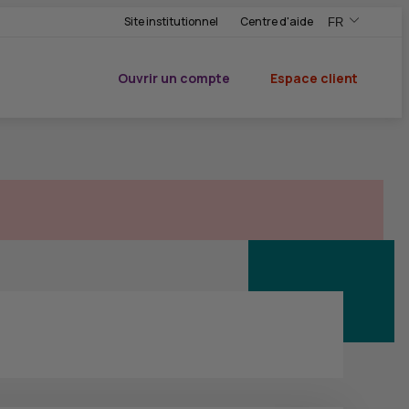
Site institutionnel
Centre d'aide
FR
,Version frança
,Changer de ve
Ouvrir un compte
Espace client
du CIC