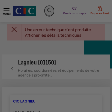
du CIC
Ouvrir un compte
Espace client
Menu
Rechercher sur le site
Une erreur technique s'est produite.
Afficher les détails techniques
Lagnieu (01150)
Retour vers la page précédente
Horaires, coordonnées et équipements de votre
agence à proximité...
CIC LAGNIEU
46 RUE PASTEUR