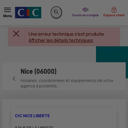
du CIC
Ouvrir un compte
Espace client
Menu
Rechercher sur le site
Une erreur technique s'est produite.
Afficher les détails techniques
Nice (06000)
Retour vers la page précédente
Horaires, coordonnées et équipements de votre
agence à proximité...
CIC NICE LIBERTE
3 RUE DE LA LIBERTE