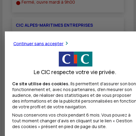
Fermé, ouvre mardi à 9h00
CIC ALPES-MARITIMES ENTREPRISES
3 RUE DE LA LIBERTE
Continuer sans accepter
06000 NICE
04 92 00 91 60
Ouvert, jusqu'à 17h45
Le CIC respecte votre vie privée.
CIC BANQUE PRIVEE COTE AZUR - BP NICE
Ce site utilise des cookies.
Ils permettent d'assurer son bon
fonctionnement et, avec nos partenaires, d'en mesurer son
audience, de réaliser des statistiques et de vous proposer
3 RUE DE LA LIBERTE
des informations et de la publicité personnalisées en fonctio
06000 NICE
de votre profil et de votre navigation.
04 92 00 40 60
Nous conservons vos choix pendant 6 mois. Vous pouvez à
Ouvert, jusqu'à 17h45
tout moment changer d’avis en cliquant sur le lien « Gestion
des cookies » présent en pied de page du site.