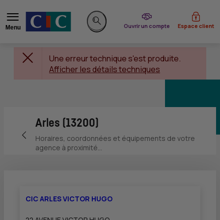
du CIC
Ouvrir un compte
Espace client
Menu
Rechercher sur le site
Une erreur technique s'est produite.
Afficher les détails techniques
Arles (13200)
Retour vers la page précédente
Horaires, coordonnées et équipements de votre
agence à proximité...
CIC ARLES VICTOR HUGO
22 AVENUE VICTOR HUGO