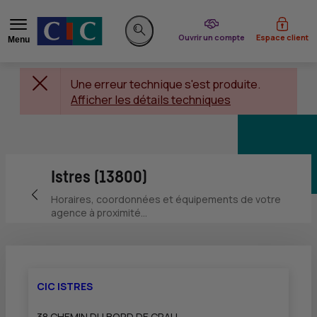
du CIC
Ouvrir un compte
Espace client
Menu
Rechercher sur le site
Une erreur technique s'est produite.
Afficher les détails techniques
Istres (13800)
Retour vers la page précédente
Horaires, coordonnées et équipements de votre
agence à proximité...
CIC ISTRES
38 CHEMIN DU BORD DE CRAU