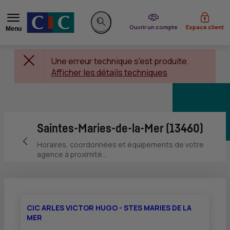
du CIC
Ouvrir un compte
Espace client
Menu
Rechercher sur le site
Une erreur technique s'est produite.
Afficher les détails techniques
Saintes-Maries-de-la-Mer (13460)
Retour vers la page précédente
Horaires, coordonnées et équipements de votre
agence à proximité...
CIC ARLES VICTOR HUGO - STES MARIES DE LA
MER