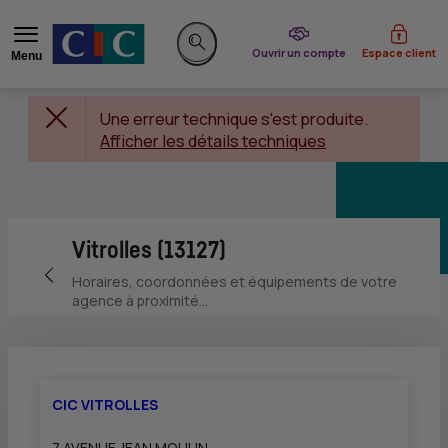
du CIC
Ouvrir un compte
Espace client
Menu
Rechercher sur le site
Une erreur technique s'est produite.
Afficher les détails techniques
Vitrolles (13127)
Retour vers la page précédente
Horaires, coordonnées et équipements de votre
agence à proximité...
CIC VITROLLES
7 AVENUE JEAN MOULIN