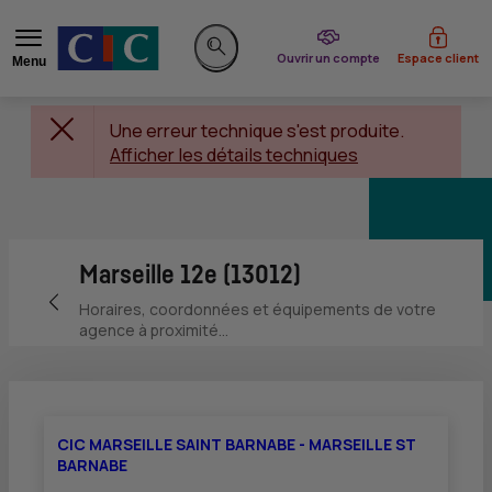
du CIC
Ouvrir un compte
Espace client
Menu
Rechercher sur le site
Une erreur technique s'est produite.
Afficher les détails techniques
Marseille 12e (13012)
Retour vers la page précédente
Horaires, coordonnées et équipements de votre
agence à proximité...
CIC MARSEILLE SAINT BARNABE - MARSEILLE ST
BARNABE